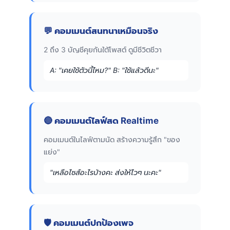
💬 คอมเมนต์สนทนาเหมือนจริง
2 ถึง 3 บัญชีคุยกันใต้โพสต์ ดูมีชีวิตชีวา
A: "เคยใช้ตัวนี้ไหม?" B: "ใช้แล้วดีนะ"
🔴 คอมเมนต์ไลฟ์สด Realtime
คอมเมนต์ในไลฟ์ตามนัด สร้างความรู้สึก "ของ
แย่ง"
"เหลือไซส์อะไรบ้างคะ ส่งให้ไวๆ นะคะ"
🛡️ คอมเมนต์ปกป้องเพจ