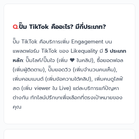
ปั๊ม TikTok คืออะไร? มีกี่ประเภท?
ปั๊ม TikTok คือบริการเพิ่ม Engagement บน
แพลตฟอร์ม TikTok ของ Likequality มี
5 ประเภท
หลัก
: ปั๊มไลค์/ปั๊มใจ (เพิ่ม ❤️ ในคลิป), ซื้อยอดฟอล
(เพิ่มผู้ติดตาม), ปั๊มยอดวิว (เพิ่มจำนวนคนเห็น),
เพิ่มคอมเมนต์ (เพิ่มข้อความใต้คลิป), เพิ่มคนดูไลฟ์
สด (เพิ่ม viewer ใน Live) แต่ละบริการแก้ปัญหา
ต่างกัน ทักไลน์ปรึกษาเพื่อเลือกที่ตรงเป้าหมายของ
คุณ