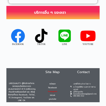
บริการอื่น ๆ ของเรา
FACEBOOK
TIKTOK
LINE
YOUTUBE
Site Map
Contact
LIKEQUALITY ผู้ให้บริการทำการ
หน้าแรก
เลขที่ 89 ม.9 ต.วังยาว
ตลาดออนไลน์ครบวงจร
อ.โกสุมพิสัย จ.มหาสารคาม
Facebook
ประสบการณ์กว่า 8 ปี เราเชี่ยวชาญ
44140
Instagram
ด้านบริการเพิ่มยอดไลค์ และ เพิ่มผู้
@likequality
kansakkamdoung@gmail.com
ติดตามทั้งบน Facebook, TikTok,
tiktok
090-898-3532
IG (Instagram), YouTube และ
youtube
LINE OA
Line