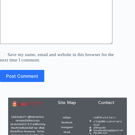
Save my name, email and website in this browser for the
next time I comment.
Post Comment
Site Map
Contact
LIKEQUALITY ผู้ให้บริการทำการ
หน้าแรก
เลขที่ 89 ม.9 ต.วังยาว
ตลาดออนไลน์ครบวงจร
อ.โกสุมพิสัย จ.มหาสารคาม
Facebook
ประสบการณ์กว่า 8 ปี เราเชี่ยวชาญ
44140
Instagram
ด้านบริการเพิ่มยอดไลค์ และ เพิ่มผู้
@likequality
kansakkamdoung@gmail.com
ติดตามทั้งบน Facebook, TikTok,
tiktok
090-898-3532