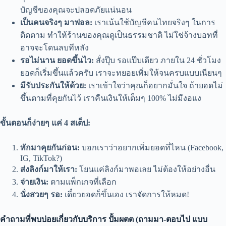
บัญชีของคุณจะปลอดภัยแน่นอน
เป็นคนจริงๆ มาฟอล:
เราเน้นใช้บัญชีคนไทยจริงๆ ในการ
ติดตาม ทำให้ร้านของคุณดูเป็นธรรมชาติ ไม่ใช่จ้างบอทที่
อาจจะโดนลบทีหลัง
รอไม่นาน ยอดขึ้นไว:
สั่งปุ๊บ รอแป๊บเดียว ภายใน 24 ชั่วโมง
ยอดก็เริ่มขึ้นแล้วครับ เราจะทยอยเพิ่มให้จนครบแบบเนียนๆ
มีรับประกันให้ด้วย:
เราเข้าใจว่าคุณก็อยากมั่นใจ ถ้ายอดไม่
ขึ้นตามที่คุยกันไว้ เราคืนเงินให้เต็มๆ 100% ไม่มีงอแง
ขั้นตอนก็ง่ายๆ แค่ 4 สเต็ป:
ทักมาคุยกันก่อน:
บอกเราว่าอยากเพิ่มยอดที่ไหน (Facebook,
IG, TikTok?)
ส่งลิงก์มาให้เรา:
โยนแค่ลิงก์มาพอเลย ไม่ต้องให้อย่างอื่น
จ่ายเงิน:
ตามแพ็กเกจที่เลือก
นั่งสวยๆ รอ:
เดี๋ยวยอดก็ขึ้นเอง เราจัดการให้หมด!
คำถามที่พบบ่อยเกี่ยวกับบริการ ปั้มผตต (ถามมา-ตอบไป แบบ