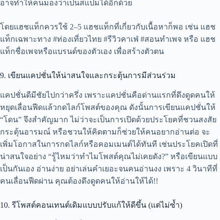
อาจทำให้คนมองว่าเป็นสแปมได้อีกด้วย
โดยแฮชแท็กควรใช้ 2–5 แฮชแท็กที่เกี่ยวกับเนื้อหาก็พอ เช่น แฮช
แท็กเฉพาะทาง #ท่องเที่ยวไทย #รีวิวคาเฟ่ #สอนทำเพจ หรือ แฮช
แท็กชื่อเพจหรือแบรนด์ของตัวเอง เพื่อสร้างตัวตน
9. เขียนแคปชั่นให้น่าสนใจและกระตุ้นการมีส่วนร่วม
แคปชั่นดีมีชัยไปกว่าครึ่ง เพราะแคปชั่นคือด่านแรกที่ดึงดูดคนให้
หยุดเลื่อนฟีดแล้วกดไลก์โพสต์ของคุณ ดังนั้นการเขียนแคปชั่นให้
“โดน” จึงสำคัญมาก ไม่ว่าจะเป็นการเปิดด้วยประโยคที่ชวนสงสัย
กระตุ้นอารมณ์ หรือชวนให้คิดตามก็ช่วยให้คนอยากอ่านต่อ จะ
เพิ่มโอกาสในการกดไลก์หรือคอมเมนต์ได้ทันที เช่นประโยคเปิดที่
น่าสนใจอย่าง “รู้ไหมว่าทำไมโพสต์คุณไม่เคยดัง?” หรือเขียนแบบ
เป็นกันเอง อ่านง่าย อย่าเล่นคำเยอะจนคนอ่านงง เพราะ 4 วินาทีที่
คนเลื่อนฟีดผ่าน คุณต้องดึงดูดคนให้อ่านให้ได้!!
10. รีโพสต์คอนเทนต์เดิมแบบปรับแก้ให้ดีขึ้น (แต่ไม่ซ้ำ)