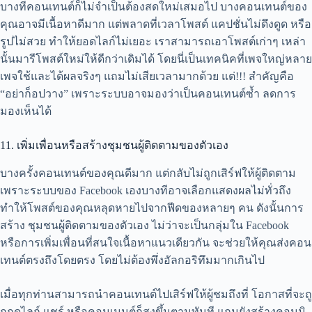
บางทีคอนเทนต์ก็ไม่จำเป็นต้องสดใหม่เสมอไป บางคอนเทนต์ของ
คุณอาจมีเนื้อหาดีมาก แต่พลาดที่เวลาโพสต์ แคปชั่นไม่ดึงดูด หรือ
รูปไม่สวย ทำให้ยอดไลก์ไม่เยอะ เราสามารถเอาโพสต์เก่าๆ เหล่า
นั้นมารีโพสต์ใหม่ให้ดีกว่าเดิมได้ โดยนี่เป็นเทคนิคที่เพจใหญ่หลาย
เพจใช้และได้ผลจริงๆ แถมไม่เสียเวลามากด้วย แต่!!! สำคัญคือ
“อย่าก็อปวาง” เพราะระบบอาจมองว่าเป็นคอนเทนต์ซ้ำ ลดการ
มองเห็นได้
11. เพิ่มเพื่อนหรือสร้างชุมชนผู้ติดตามของตัวเอง
บางครั้งคอนเทนต์ของคุณดีมาก แต่กลับไม่ถูกเสิร์ฟให้ผู้ติดตาม
เพราะระบบของ Facebook เองบางทีอาจเลือกแสดงผลไม่ทั่วถึง
ทำให้โพสต์ของคุณหลุดหายไปจากฟีดของหลายๆ คน ดังนั้นการ
สร้าง ชุมชนผู้ติดตามของตัวเอง ไม่ว่าจะเป็นกลุ่มใน Facebook
หรือการเพิ่มเพื่อนที่สนใจเนื้อหาแนวเดียวกัน จะช่วยให้คุณส่งคอน
เทนต์ตรงถึงโดยตรง โดยไม่ต้องพึ่งอัลกอริทึมมากเกินไป
เมื่อทุกท่านสามารถนำคอนเทนต์ไปเสิร์ฟให้ผู้ชมถึงที่ โอกาสที่จะถู
กกดไลก์ แชร์ หรือคอมเมนต์ก็สูงขึ้นตามทันที แถมยังสร้างคอมมิ