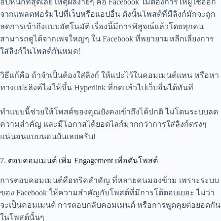
อปหนักที่สุดเลย เหตุผลง่ายๆ คือ Facebook ไม่ต้องการให้ผู้ใช้ออก
จากแพลตฟอร์มไปที่เว็บหรือแอปอื่น ดังนั้นโพสต์ที่มีลิงก์มักจะถูก
ลดการเข้าถึงแบบอัตโนมัติ เรื่องนี้มีการพิสูจณ์แล้วโดยทุกคน
สามารถดูได้จากเพจใหญ่ๆ ใน Facebook ที่พยายามหลีกเลี่ยงการ
ใส่ลิงก์ในโพสต์กันหมด!
วิธีแก้คือ ถ้าจำเป็นต้องใส่ลิงก์ ให้แปะไว้ในคอมเมนต์แทน หรือหา
ทางแปะลิงค์ไม่ให้ขึ้น Hyperlink ที่กดแล้วไปเว็บอื่นได้ทันที
ทำแบบนี้ช่วยให้โพสต์ของคุณยังคงเข้าถึงได้ปกติ ไม่โดนระบบลด
ความสำคัญ และมีโอกาสได้ยอดไลก์มากกว่าการใส่ลิงก์ตรงๆ
แน่นอนแบบนอนยันเลยครับ!
7. ตอบคอมเมนต์ เพิ่ม Engagement เพื่อดันโพสต์
การตอบคอมเมนต์คือทริคสำคัญ ที่หลายคนมองข้าม เพราะระบบ
ของ Facebook ให้ความสำคัญกับโพสต์ที่มีการโต้ตอบเยอะ ไม่ว่า
จะเป็นคอมเมนต์ การตอบกลับคอมเมนต์ หรือการพูดคุยต่อยอดกัน
ในโพสต์นั้นๆ