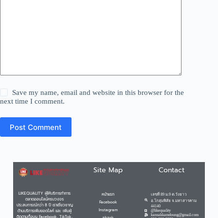
Save my name, email and website in this browser for the
next time I comment.
Post Comment
Site Map
Contact
LIKEQUALITY ผู้ให้บริการทำการ
หน้าแรก
เลขที่ 89 ม.9 ต.วังยาว
ตลาดออนไลน์ครบวงจร
อ.โกสุมพิสัย จ.มหาสารคาม
Facebook
ประสบการณ์กว่า 8 ปี เราเชี่ยวชาญ
44140
Instagram
ด้านบริการเพิ่มยอดไลค์ และ เพิ่มผู้
@likequality
kansakkamdoung@gmail.com
ติดตามทั้งบน Facebook, TikTok,
tiktok