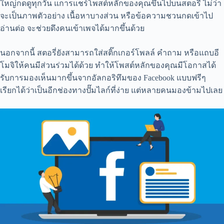
ใหญ่กดดูทุกวัน แการแชร์โพสต์หลักของคุณขึ้นไปบนสตอรี่ ไม่ว่า
จะเป็นภาพตัวอย่าง เนื้อหาบางส่วน หรือข้อความชวนกดเข้าไป
อ่านต่อ จะช่วยดึงคนเข้าเพจได้มากขึ้นด้วย
นอกจากนี้ สตอรี่ยังสามารถใส่สติ๊กเกอร์โพลล์ คำถาม หรือแถบอี
โมจิให้คนมีส่วนร่วมได้ด้วย ทำให้โพสต์หลักของคุณมีโอกาสได้
รับการมองเห็นมากขึ้นจากอัลกอริทึมของ Facebook แบบฟรีๆ
เรียกได้ว่าเป็นอีกช่องทางปั๊มไลก์ที่ง่าย แต่หลายคนมองข้ามไปเลย