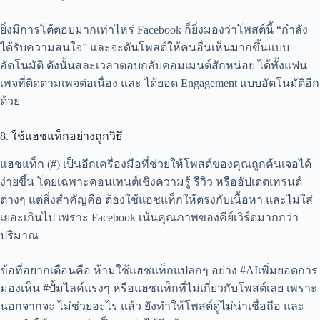
ยิ่งมีการโต้ตอบมากเท่าไหร่ Facebook ก็ยิ่งมองว่าโพสต์นี้ “กำลัง
ได้รับความสนใจ” และจะดันโพสต์ให้คนอื่นเห็นมากขึ้นแบบ
อัตโนมัติ ดังนั้นสละเวลาตอบกลับคอมเมนต์สักหน่อย ได้ทั้งแฟน
เพจที่ติดตามเพจต่อเนื่อง และ ได้ยอด Engagement แบบอัตโนมัติอีก
ด้วย
8. ใช้แฮชแท็กอย่างถูกวิธี
แฮชแท็ก (#) เป็นอีกเครื่องมือที่ช่วยให้โพสต์ของคุณถูกค้นเจอได้
ง่ายขึ้น โดยเฉพาะคอนเทนต์เชิงความรู้ รีวิว หรืออัปเดตเทรนด์
ต่างๆ แต่สิ่งสำคัญคือ ต้องใช้แฮชแท็กให้ตรงกับเนื้อหา และไม่ใส่
เยอะเกินไป เพราะ Facebook เน้นคุณภาพของคีย์เวิร์ดมากกว่า
ปริมาณ
ข้อที่อยากเตือนคือ ห้ามใช้แฮชแท็กแปลกๆ อย่าง #AIเพิ่มยอดการ
มองเห็น #ปั้มไลค์แรงๆ หรือแฮชแท็กที่ไม่เกี่ยวกับโพสต์เลย เพราะ
นอกจากจะ ไม่ช่วยอะไร แล้ว ยังทำให้โพสต์ดูไม่น่าเชื่อถือ และ