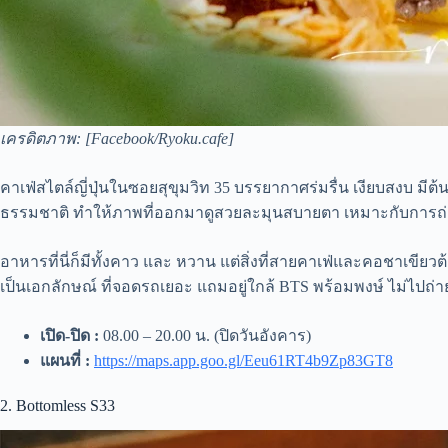
เครดิตภาพ: [Facebook/
Ryoku.cafe
]
คาเฟ่สไตล์ญี่ปุ่นในซอยสุขุมวิท 35 บรรยากาศร่มรื่น เงียบสงบ ม
ธรรมชาติ ทำให้ภาพที่ออกมาดูสวยละมุนสบายตา เหมาะกับการถ่า
อาหารที่นี่ก็มีทั้งคาว และ หวาน แต่สิ่งที่สายคาเฟ่และคอชาเขียวต
เป็นเอกลักษณ์ ที่จอดรถเยอะ แถมอยู่ใกล้ BTS พร้อมพงษ์ ไม่ไปถ่าย
เปิด-ปิด :
08.00 – 20.00 น. (ปิดวันอังคาร)
แผนที่ :
https://maps.app.goo.gl/Eeu61RT4b9Zp83GT8
2. Bottomless S33