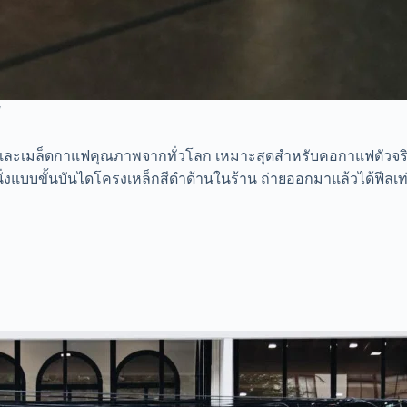
]
ริปและเมล็ดกาแฟคุณภาพจากทั่วโลก เหมาะสุดสำหรับคอกาแฟตัวจริง
นั่งแบบขั้นบันไดโครงเหล็กสีดำด้านในร้าน ถ่ายออกมาแล้วได้ฟีลเท