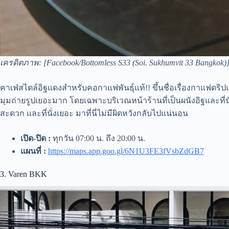
เครดิตภาพ: [Facebook/Bottomless S33 (Soi. Sukhumvit 33 Bangkok)
คาเฟ่สไตล์อิฐแดงสำหรับคอกาแฟพันธุ์แท้!! ขึ้นชื่อเรื่องกาแฟด
มุมถ่ายรูปเยอะมาก โดยเฉพาะบริเวณหน้าร้านที่เป็นผนังอิฐและที่
สะดวก และที่นั่งเยอะ มาที่นี่ไม่มีผิดหวังกลับไปแน่นอน
เปิด-ปิด :
ทุกวัน 07:00 น. ถึง 20:00 น.
แผนที่ :
https://maps.app.goo.gl/6N1U3FE3fVsbZdGB7
3. Varen BKK