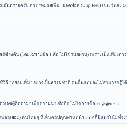
ณอันตรายครับ การ “ทยอยเพิ่ม” ยอดฟอล (Drip-feed) เช่น วันละ 5
ิสต์ข้างต้น (โดยเฉพาะข้อ 1 คือ ไม่ใช้รหัสผ่าน) เพราะเป็นเพี
ใช้วิธี “ทยอยเพิ่ม” อย่างเป็นธรรมชาติ คนอื่นแทบจะไม่สามารถรู้
วเลขผู้ติดตาม” เพื่อความน่าเชื่อถือ ไม่ใช่การซื้อ Engagement
อดฟอลเยอะ) คนใหม่ๆ ที่เห็นคลิปคุณผ่านหน้า FYP ก็มีแนวโน้มที่จะห